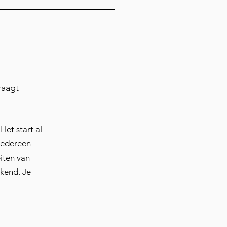
raagt
Het start al
 Iedereen
eiten van
ekend. Je