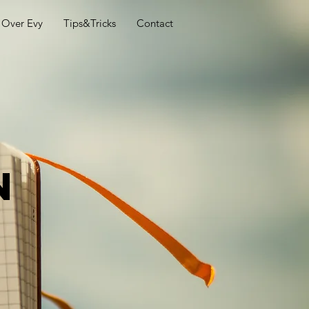
Over Evy
Tips&Tricks
Contact
n
s