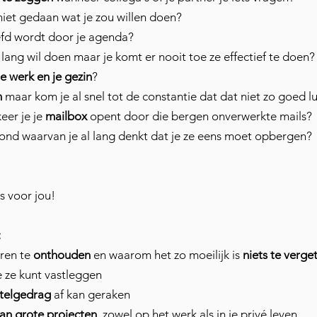
iet gedaan wat je zou willen doen?
efd wordt door je agenda?
l lang wil doen maar je komt er nooit toe ze effectief te doen?
e werk en je gezin
?
n
maar kom je al snel tot de constantie dat dat niet zo goed l
keer je je
mailbox
opent door die bergen onverwerkte mails?
rond waarvan je al lang denkt dat je ze eens moet opbergen?
s voor jou!
:
ren te
onthouden
en
waarom het zo moeilijk is
niets te verge
e ze kunt vastleggen
stelgedrag
af kan geraken
an grote projecten
, zowel op het werk als in je privé leven