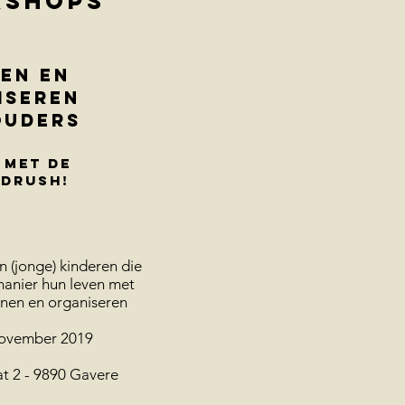
kshops
en en
iseren
ouders
 met de
drush!
 (jonge) kinderen die
anier hun leven met
nnen en organiseren
ovember 2019
t 2 - 9890 Gavere