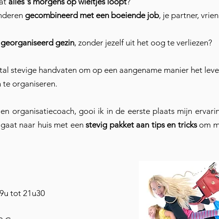
dat
alles ’s morgens op wieltjes loopt
?
inderen
gecombineerd met een boeiende job
, je partner, vri
georganiseerd gezin
, zonder jezelf uit het oog te verliezen?
tal stevige handvaten om op een aangename manier het lev
 te organiseren.
 en organisatiecoach, gooi ik in de eerste plaats mijn ervar
Je gaat naar huis met een
stevig pakket aan tips en tricks
om me
9u tot 21u30