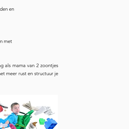
enden en
en met
ing als mama van 2 zoontjes
t meer rust en structuur je