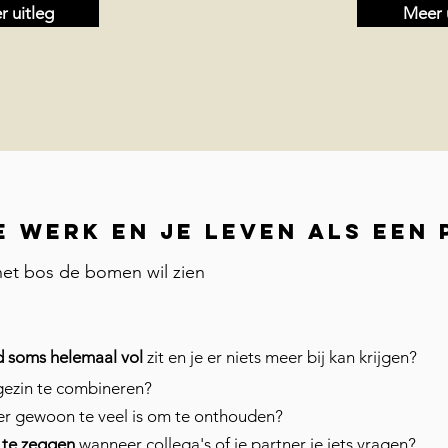
 uitleg
Meer 
e werk en je leven als een 
et bos de bomen wil zien
 soms helemaal vol
zit en je er niets meer bij kan krijgen?
 gezin te combineren?
er gewoon te veel is om te onthouden?
' te zeggen
wanneer collega's of je partner je iets vragen?