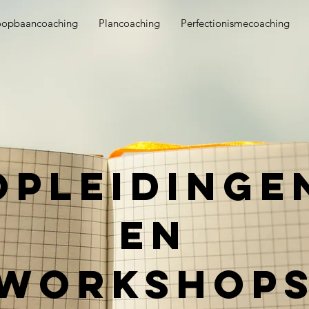
oopbaancoaching
Plancoaching
Perfectionismecoaching
opleidinge
en
Workshop