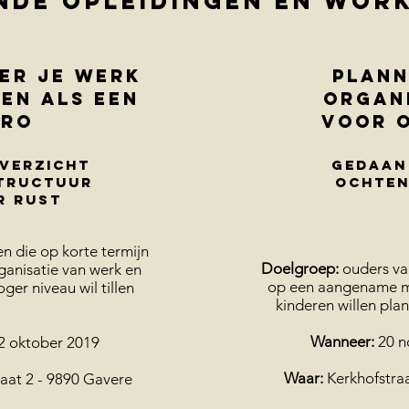
nde opleidingen en wor
ER JE WERK
plann
VEN ALS EEN
organ
PRO
voor 
verzicht
gedaan
tructuur
ochten
r rust
n die op korte termijn
Doelgroep:
ouders van
ganisatie van werk en
op een aangename m
ger niveau wil tillen
kinderen willen pla
Wanneer:
20 n
2 oktober 2019
Waar:
Kerkhofstraa
aat 2 - 9890 Gavere