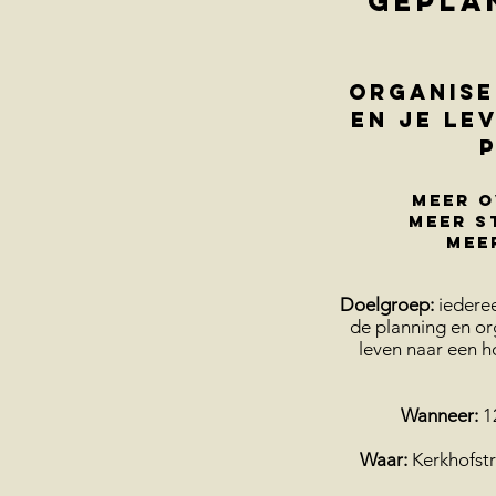
gepla
ORGANISE
EN JE LE
meer o
meer s
mee
Doelgroep:
iederee
de planning en or
leven naar een ho
Wanneer:
1
Waar:
Kerkhofstr